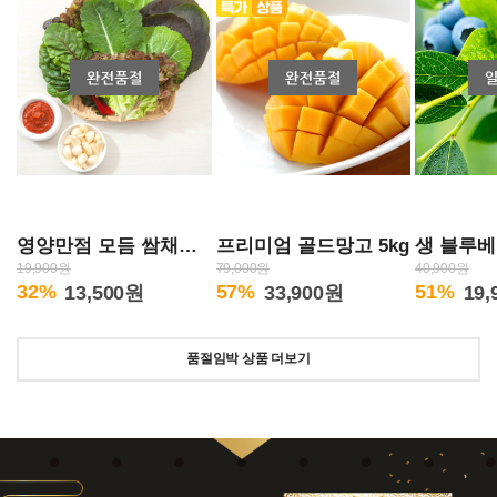
영양만점 모듬 쌈채소
프리미엄 골드망고 5kg
생 블루베
2kg
19,900원
79,000원
40,900원
32%
57%
51%
13,500원
33,900원
19
품절임박 상품 더보기