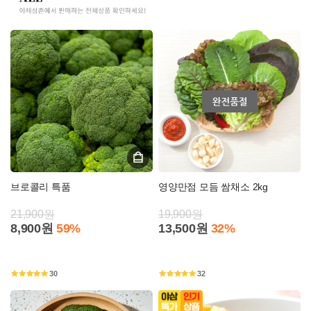
브로콜리 특품
영양만점 모듬 쌈채소 2kg
21,900원
19,900원
8,900원
59%
13,500원
32%
30
32