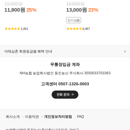
15,900원
16,900원
11,900원
25%
13,000원
23%
인기상품
1,051
6,087
야채삼촌 회원등급별 혜택 안내
무통장입금 계좌
NH농협 농업회사법인 동진농산 주식회사 3550033703363
고객센터 0507-1326-0003
회사소개
이용약관
개인정보처리방침
FAQ
농업회사법인 동진농산 주식회사 | 대표자. 강선규