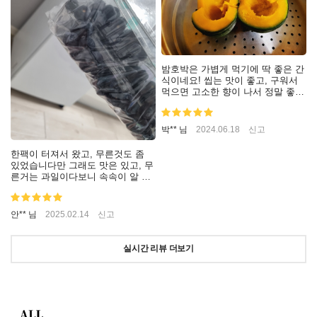
밤호박은 가볍게 먹기에 딱 좋은 간
식이네요! 씹는 맛이 좋고, 구워서
먹으면 고소한 향이 나서 정말 좋아
요. 특히 차와 함께 먹으면 더욱 좋
은 거 같아요ㅎㅎ! 간편하게 챙겨
먹기에도 편리하고 좋습니다!
박** 님
2024.06.18
신고
한팩이 터져서 왔고, 무른것도 좀
있었습니다만 그래도 맛은 있고, 무
른거는 과일이다보니 속속이 알 수
없기 때문에 어쩔 수 없는걸 알기에
ㅎㅎ 맛도 있고 좋습니다!
안** 님
2025.02.14
신고
실시간 리뷰 더보기