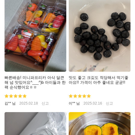
빠른배송! 미니파프리카 아삭 달큰
맛도 좋고 크깆도 적당해서 먹기좋
해 넘 맛있어요^___^)b 아이들과 한
아요!! 가격이 아주 좋네요 굳굳!!
팩 순삭했어요ㅎㅎ
김** 님
2025.02.18
신고
이** 님
2025.02.16
신고