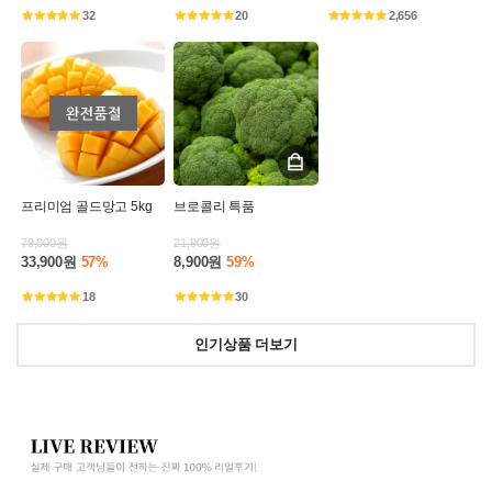
32
20
2,656
프리미엄 골드망고 5kg
브로콜리 특품
79,000원
21,900원
33,900원
57%
8,900원
59%
18
30
인기상품 더보기