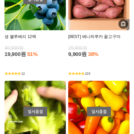
생 블루베리 12팩
[BEST] 베니하루카 꿀고구마
40,900원
15,900원
19,900원
51%
9,900원
38%
12
223