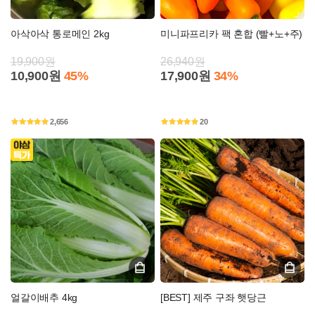
아삭아삭 통로메인 2kg
미니파프리카 팩 혼합 (빨+노+주)
19,900원
26,940원
10,900원
45%
17,900원
34%
2,656
20
얼갈이배추 4kg
[BEST] 제주 구좌 햇당근