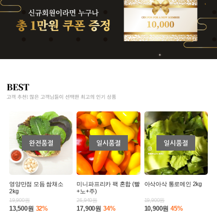
영양만점 모듬 쌈채소
미니파프리카 팩 혼합 (빨
아삭아삭 통로메인 2kg
2kg
+노+주)
19,900원
26,940원
19,900원
13,500원
32%
17,900원
34%
10,900원
45%