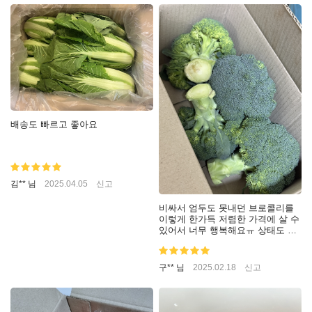
배송도 빠르고 좋아요
김** 님
2025.04.05
신고
비싸서 엄두도 못내던 브로콜리를
이렇게 한가득 저렴한 가격에 살 수
있어서 너무 행복해요ㅠ 상태도 좋
고 브로콜리도 커요! 맛도 좋습니
다:)
구** 님
2025.02.18
신고